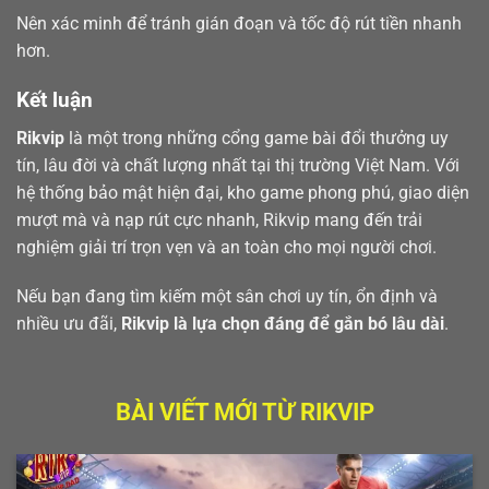
Nên xác minh để tránh gián đoạn và tốc độ rút tiền nhanh
hơn.
Kết luận
Rikvip
là một trong những cổng game bài đổi thưởng uy
tín, lâu đời và chất lượng nhất tại thị trường Việt Nam. Với
hệ thống bảo mật hiện đại, kho game phong phú, giao diện
mượt mà và nạp rút cực nhanh, Rikvip mang đến trải
nghiệm giải trí trọn vẹn và an toàn cho mọi người chơi.
Nếu bạn đang tìm kiếm một sân chơi uy tín, ổn định và
nhiều ưu đãi,
Rikvip là lựa chọn đáng để gắn bó lâu dài
.
BÀI VIẾT MỚI TỪ RIKVIP