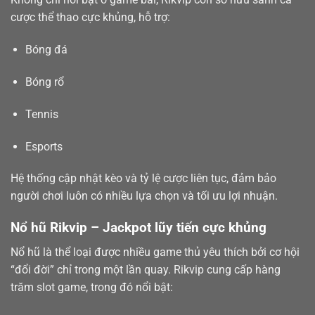
cược thể thao cực khủng, hỗ trợ:
Bóng đá
Bóng rổ
Tennis
Esports
Hệ thống cập nhật kèo và tỷ lệ cược liên tục, đảm bảo
người chơi luôn có nhiều lựa chọn và tối ưu lợi nhuận.
Nổ hũ Rikvip – Jackpot lũy tiến cực khủng
Nổ hũ là thể loại được nhiều game thủ yêu thích bởi cơ hội
“đổi đời” chỉ trong một lần quay. Rikvip cung cấp hàng
trăm slot game, trong đó nổi bật: