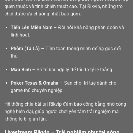
quen thuộc và tính chiến thuật cao. Tại Rikvip, những trò
chơi được ưa chuộng nhất bao gồm:
Tiến Lên Miền Nam
– Đòi hỏi khả năng phán đoán và
linh hoạt.
Phỏm (Tá Lả)
– Tính toán thông minh để hạ gục đối
thủ.
Mậu Binh
– Bố trí bài hợp lý để tối đa tỷ lệ thắng.
Poker Texas & Omaha
– Sân chơi trí tuệ dành cho
game thủ chuyên nghiệp.
Hệ thống chia bài tại Rikvip đảm bảo công bằng nhờ công
nghệ hiện đại, giúp người chơi yên tâm trải nghiệm mà
không lo bị gian lận.
Livestream Rikvip – Trải nghiệm như tại sòng