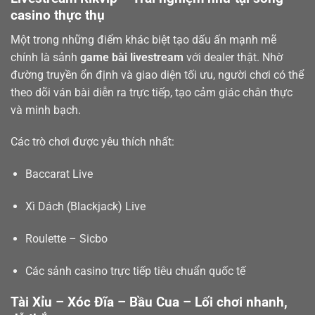
casino thực thụ
Một trong những điểm khác biệt tạo dấu ấn mạnh mẽ
chính là sảnh
game bài livestream
với dealer thật. Nhờ
đường truyền ổn định và giao diện tối ưu, người chơi có thể
theo dõi ván bài diễn ra trực tiếp, tạo cảm giác chân thực
và minh bạch.
Các trò chơi được yêu thích nhất:
Baccarat Live
Xì Dách (Blackjack) Live
Roulette – Sicbo
Các sảnh casino trực tiếp tiêu chuẩn quốc tế
Tài Xỉu – Xóc Đĩa – Bầu Cua – Lối chơi nhanh,