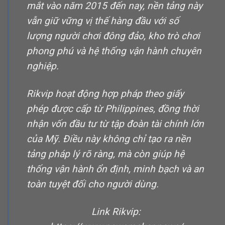
mắt vào năm 2015 đến nay, nền tảng này
vẫn giữ vững vị thế hàng đầu với số
lượng người chơi đông đảo, kho trò chơi
phong phú và hệ thống vận hành chuyên
nghiệp.
Rikvip hoạt động hợp pháp theo giấy
phép được cấp từ Philippines, đồng thời
nhận vốn đầu tư từ tập đoàn tài chính lớn
của Mỹ. Điều này không chỉ tạo ra nền
tảng pháp lý rõ ràng, mà còn giúp hệ
thống vận hành ổn định, minh bạch và an
toàn tuyệt đối cho người dùng.
Link Rikvip: