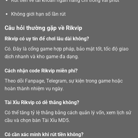
Rút tiền về tài khoản ngân hàng chỉ trong vài phút
Không giới hạn số lần rút
Câu hỏi thường gặp về Rikvip
Rikvip có uy tín để chơi lâu dài không?
Có. Đây là cổng game hợp pháp, bảo mật tốt, tốc độ giao
dịch nhanh và kho game đa dạng.
Cách nhận code Rikvip miễn phí?
Theo dõi Fanpage, Telegram, sự kiện trong game hoặc
hoàn thành nhiệm vụ ngày.
Tài Xỉu Rikvip có dễ thắng không?
Có thể tăng tỷ lệ thắng bằng cách quản lý vốn, xem lịch sử
cầu và chọn bàn Tài Xỉu MD5.
Có cần xác minh khi rút tiền không?