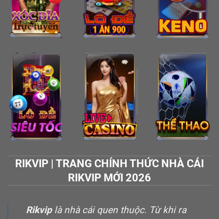
RIKVIP | TRANG CHÍNH THỨC NHÀ CÁI
RIKVIP MỚI 2026
Rikvip
là nhà cái quen thuộc. Từ khi ra