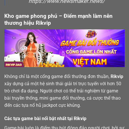
https://www.newsmaker.news/
Kho game phong phú – Điểm mạnh làm nên
thương hiệu Rikvip
Không chỉ là một cổng game đổi thưởng đơn thuần,
Rikvip
xây dựng cả một hệ sinh thái giải trí trực tuyến với hơn 50
trò chơi đa dạng. Người chơi có thể trải nghiệm từ game
bài truyền thống, mini game đổi thưởng, cá cược thể thao
đến các tựa nổ hũ jackpot cực khủng.
Các tựa game bài nổi bật nhất tại Rikvip
Game bài luôn là điểm thu hút đông đảo người chơi, bởi sự