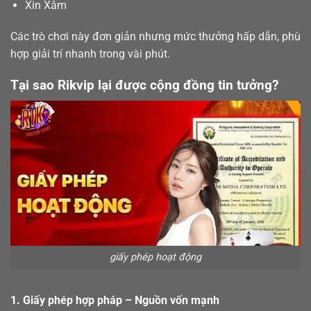
Xin Xâm
Các trò chơi này đơn giản nhưng mức thưởng hấp dẫn, phù
hợp giải trí nhanh trong vài phút.
Tại sao Rikvip lại được cộng đồng tin tưởng?
giấy phép hoạt động
1. Giấy phép hợp pháp – Nguồn vốn mạnh