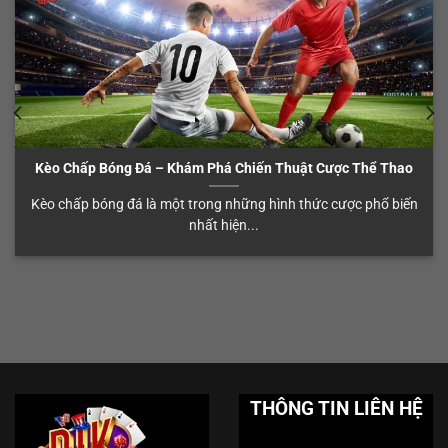
Kèo Chấp Bóng Đá – Khám Phá Chiến Thuật Cược Thể Thao
Kèo chấp bóng đá là một trong những hình thức cược phổ biến
nhất hiện...
THÔNG TIN LIÊN HỆ