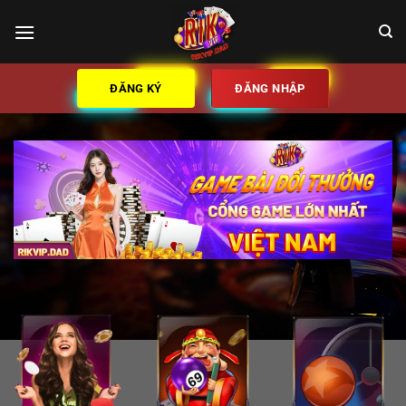
Bỏ
qua
nội
dung
ĐĂNG KÝ
ĐĂNG NHẬP