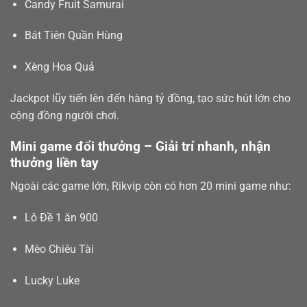
Candy Fruit Samurai
Bát Tiên Quần Hùng
Xèng Hoa Quả
Jackpot lũy tiến lên đến hàng tỷ đồng, tạo sức hút lớn cho
cộng đồng người chơi.
Mini game đổi thưởng – Giải trí nhanh, nhận
thưởng liền tay
Ngoài các game lớn, Rikvip còn có hơn 20 mini game như:
Lô Đề 1 ăn 900
Mèo Chiêu Tài
Lucky Luke