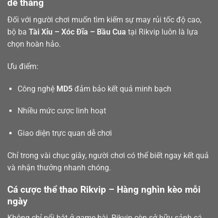
dễ thắng
Đối với người chơi muốn tìm kiếm sự may rủi tốc độ cao,
bộ ba
Tài Xỉu – Xóc Đĩa – Bầu Cua
tại Rikvip luôn là lựa
chọn hoàn hảo.
Ưu điểm:
Công nghệ
MD5
đảm bảo kết quả minh bạch
Nhiều mức cược linh hoạt
Giao diện trực quan dễ chơi
Chỉ trong vài chục giây, người chơi có thể biết ngay kết quả
và nhận thưởng nhanh chóng.
Cá cược thể thao Rikvip – Hàng nghìn kèo mỗi
ngày
Không chỉ nổi bật ở game bài, Rikvip còn sở hữu sảnh cá