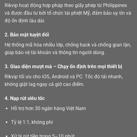
Rikvip hoạt động hợp pháp theo giấy phép từ Philippines
và được đầu tư bởi tổ chức tài phiệt Mỹ, đảm bảo uy tín và
độ ổn định lâu dài.
2. Bảo mật tuyệt đối
Hệ thống mã hóa nhiều lớp, chống hack và chống gian lận,
giúp bảo vệ tài khoản và thông tin người dùng.
3. Giao diện mượt mà – Chạy ổn định trên mọi thiết bị
Rikvip tối ưu cho iOS, Android và PC. Tốc độ tải nhanh,
không giật lag ngay cả giờ cao điểm.
4. Nạp rút siêu tốc
Hỗ trợ hơn 30 ngân hàng Việt Nam
Tỷ lệ 1:1, không phí
Xử lý rút tiền trong 5–10 phút