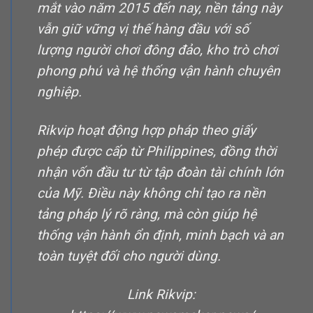
mắt vào năm 2015 đến nay, nền tảng này
vẫn giữ vững vị thế hàng đầu với số
lượng người chơi đông đảo, kho trò chơi
phong phú và hệ thống vận hành chuyên
nghiệp.
Rikvip hoạt động hợp pháp theo giấy
phép được cấp từ Philippines, đồng thời
nhận vốn đầu tư từ tập đoàn tài chính lớn
của Mỹ. Điều này không chỉ tạo ra nền
tảng pháp lý rõ ràng, mà còn giúp hệ
thống vận hành ổn định, minh bạch và an
toàn tuyệt đối cho người dùng.
Link Rikvip: