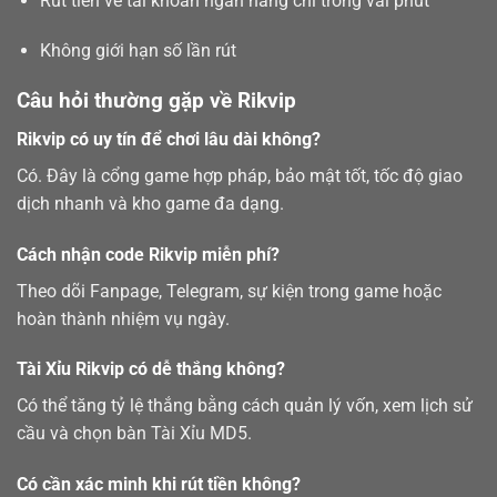
Rút tiền về tài khoản ngân hàng chỉ trong vài phút
Không giới hạn số lần rút
Câu hỏi thường gặp về Rikvip
Rikvip có uy tín để chơi lâu dài không?
Có. Đây là cổng game hợp pháp, bảo mật tốt, tốc độ giao
dịch nhanh và kho game đa dạng.
Cách nhận code Rikvip miễn phí?
Theo dõi Fanpage, Telegram, sự kiện trong game hoặc
hoàn thành nhiệm vụ ngày.
Tài Xỉu Rikvip có dễ thắng không?
Có thể tăng tỷ lệ thắng bằng cách quản lý vốn, xem lịch sử
cầu và chọn bàn Tài Xỉu MD5.
Có cần xác minh khi rút tiền không?