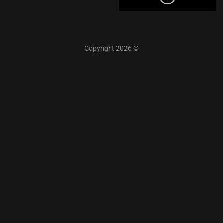
Copyright 2026 ©