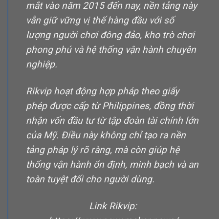
mắt vào năm 2015 đến nay, nền tảng này
vẫn giữ vững vị thế hàng đầu với số
lượng người chơi đông đảo, kho trò chơi
phong phú và hệ thống vận hành chuyên
nghiệp.
Rikvip hoạt động hợp pháp theo giấy
phép được cấp từ Philippines, đồng thời
nhận vốn đầu tư từ tập đoàn tài chính lớn
của Mỹ. Điều này không chỉ tạo ra nền
tảng pháp lý rõ ràng, mà còn giúp hệ
thống vận hành ổn định, minh bạch và an
toàn tuyệt đối cho người dùng.
Link Rikvip: