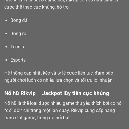
cược thể thao cực khủng, hỗ trợ:
Bóng đá
Bóng rổ
Tennis
Esports
Hệ thống cập nhật kèo và tỷ lệ cược liên tục, đảm bảo
người chơi luôn có nhiều lựa chọn và tối ưu lợi nhuận.
Nổ hũ Rikvip – Jackpot lũy tiến cực khủng
Nổ hũ là thể loại được nhiều game thủ yêu thích bởi cơ hội
“đổi đời” chỉ trong một lần quay. Rikvip cung cấp hàng
trăm slot game, trong đó nổi bật: