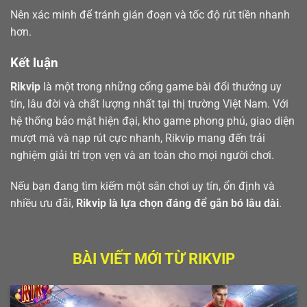
Nên xác minh để tránh gián đoạn và tốc độ rút tiền nhanh
hơn.
Kết luận
Rikvip
là một trong những cổng game bài đổi thưởng uy
tín, lâu đời và chất lượng nhất tại thị trường Việt Nam. Với
hệ thống bảo mật hiện đại, kho game phong phú, giao diện
mượt mà và nạp rút cực nhanh, Rikvip mang đến trải
nghiệm giải trí trọn vẹn và an toàn cho mọi người chơi.
Nếu bạn đang tìm kiếm một sân chơi uy tín, ổn định và
nhiều ưu đãi,
Rikvip là lựa chọn đáng để gắn bó lâu dài
.
BÀI VIẾT MỚI TỪ RIKVIP