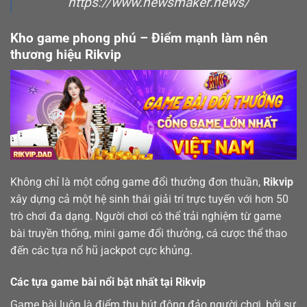
https://www.newsmaker.news/
Kho game phong phú – Điểm mạnh làm nên
thương hiệu Rikvip
Không chỉ là một cổng game đổi thưởng đơn thuần,
Rikvip
xây dựng cả một hệ sinh thái giải trí trực tuyến với hơn 50
trò chơi đa dạng. Người chơi có thể trải nghiệm từ game
bài truyền thống, mini game đổi thưởng, cá cược thể thao
đến các tựa nổ hũ jackpot cực khủng.
Các tựa game bài nổi bật nhất tại Rikvip
Game bài luôn là điểm thu hút đông đảo người chơi, bởi sự