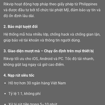
Rikvip hoạt động hợp pháp theo giấy phép từ Philippines
và được đầu tư bởi tổ chức tài phiệt Mỹ, đảm bảo uy tín và
độ ổn định lâu dài.
2. Bảo mật tuyệt đối
Hệ thống mã hóa nhiều lớp, chống hack và chống gian lận,
giúp bảo vệ tài khoản và thông tin người dùng.
3. Giao diện mượt mà – Chạy ổn định trên mọi thiết bị
Rikvip tối ưu cho iOS, Android và PC. Tốc độ tải nhanh,
không giật lag ngay cả giờ cao điểm.
4. Nạp rút siêu tốc
Hỗ trợ hơn 30 ngân hàng Việt Nam
Tỷ lệ 1:1, không phí
Xử lý rút tiền trong 5–10 phút