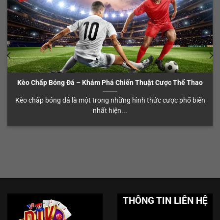
Kèo Chấp Bóng Đá – Khám Phá Chiến Thuật Cược Thể Thao
Kèo chấp bóng đá là một trong những hình thức cược phổ biến
nhất hiện...
THÔNG TIN LIÊN HỆ