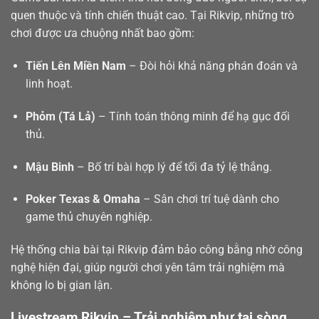
quen thuộc và tính chiến thuật cao. Tại Rikvip, những trò
chơi được ưa chuộng nhất bao gồm:
Tiến Lên Miền Nam
– Đòi hỏi khả năng phán đoán và
linh hoạt.
Phỏm (Tá Lả)
– Tính toán thông minh để hạ gục đối
thủ.
Mậu Binh
– Bố trí bài hợp lý để tối đa tỷ lệ thắng.
Poker Texas & Omaha
– Sân chơi trí tuệ dành cho
game thủ chuyên nghiệp.
Hệ thống chia bài tại Rikvip đảm bảo công bằng nhờ công
nghệ hiện đại, giúp người chơi yên tâm trải nghiệm mà
không lo bị gian lận.
Livestream Rikvip – Trải nghiệm như tại sòng