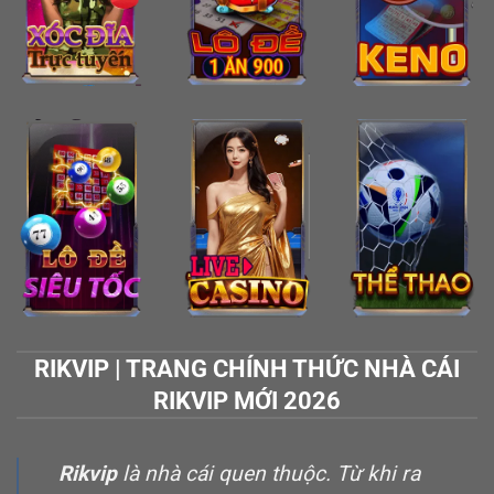
RIKVIP | TRANG CHÍNH THỨC NHÀ CÁI
RIKVIP MỚI 2026
Rikvip
là nhà cái quen thuộc. Từ khi ra