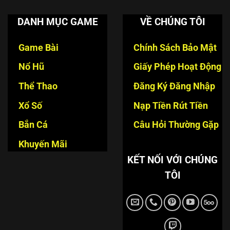
DANH MỤC GAME
VỀ CHÚNG TÔI
Game Bài
Chính Sách Bảo Mật
Nổ Hũ
Giấy Phép Hoạt Động
Thể Thao
Đăng Ký Đăng Nhập
Xổ Số
Nạp Tiền Rút Tiền
Bắn Cá
Câu Hỏi Thường Gặp
Khuyến Mãi
KẾT NỐI VỚI CHÚNG
TÔI