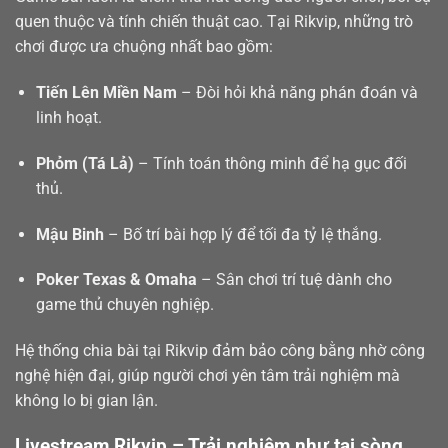
quen thuộc và tính chiến thuật cao. Tại Rikvip, những trò
chơi được ưa chuộng nhất bao gồm:
Tiến Lên Miền Nam
– Đòi hỏi khả năng phán đoán và
linh hoạt.
Phỏm (Tá Lả)
– Tính toán thông minh để hạ gục đối
thủ.
Mậu Binh
– Bố trí bài hợp lý để tối đa tỷ lệ thắng.
Poker Texas & Omaha
– Sân chơi trí tuệ dành cho
game thủ chuyên nghiệp.
Hệ thống chia bài tại Rikvip đảm bảo công bằng nhờ công
nghệ hiện đại, giúp người chơi yên tâm trải nghiệm mà
không lo bị gian lận.
Livestream Rikvip – Trải nghiệm như tại sòng