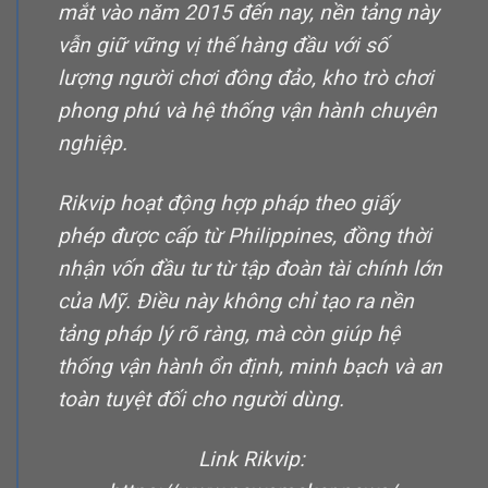
mắt vào năm 2015 đến nay, nền tảng này
vẫn giữ vững vị thế hàng đầu với số
lượng người chơi đông đảo, kho trò chơi
phong phú và hệ thống vận hành chuyên
nghiệp.
Rikvip hoạt động hợp pháp theo giấy
phép được cấp từ Philippines, đồng thời
nhận vốn đầu tư từ tập đoàn tài chính lớn
của Mỹ. Điều này không chỉ tạo ra nền
tảng pháp lý rõ ràng, mà còn giúp hệ
thống vận hành ổn định, minh bạch và an
toàn tuyệt đối cho người dùng.
Link Rikvip: