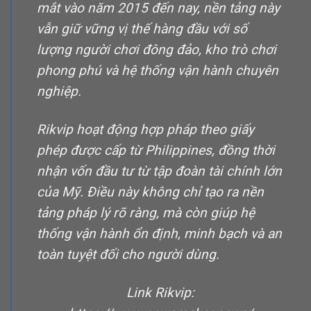
mắt vào năm 2015 đến nay, nền tảng này
vẫn giữ vững vị thế hàng đầu với số
lượng người chơi đông đảo, kho trò chơi
phong phú và hệ thống vận hành chuyên
nghiệp.
Rikvip hoạt động hợp pháp theo giấy
phép được cấp từ Philippines, đồng thời
nhận vốn đầu tư từ tập đoàn tài chính lớn
của Mỹ. Điều này không chỉ tạo ra nền
tảng pháp lý rõ ràng, mà còn giúp hệ
thống vận hành ổn định, minh bạch và an
toàn tuyệt đối cho người dùng.
Link Rikvip: