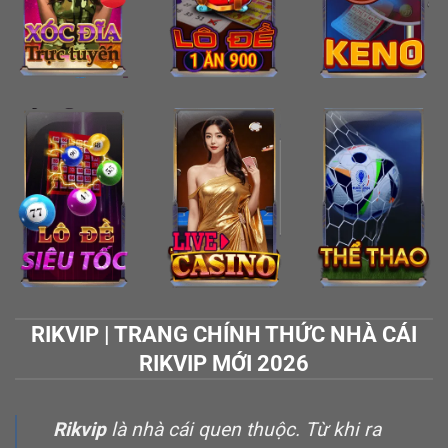
RIKVIP | TRANG CHÍNH THỨC NHÀ CÁI
RIKVIP MỚI 2026
Rikvip
là nhà cái quen thuộc. Từ khi ra