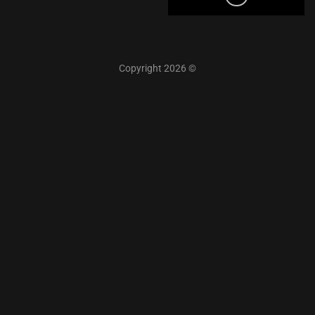
Copyright 2026 ©