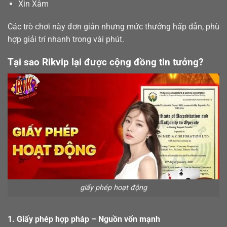
Xin Xâm
Các trò chơi này đơn giản nhưng mức thưởng hấp dẫn, phù
hợp giải trí nhanh trong vài phút.
Tại sao Rikvip lại được cộng đồng tin tưởng?
giấy phép hoạt động
1. Giấy phép hợp pháp – Nguồn vốn mạnh