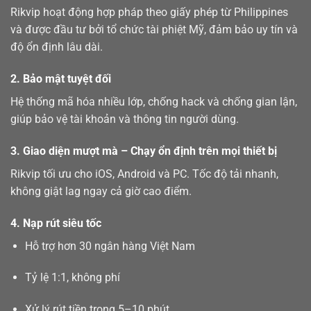
Rikvip hoạt động hợp pháp theo giấy phép từ Philippines
và được đầu tư bởi tổ chức tài phiệt Mỹ, đảm bảo uy tín và
độ ổn định lâu dài.
2. Bảo mật tuyệt đối
Hệ thống mã hóa nhiều lớp, chống hack và chống gian lận,
giúp bảo vệ tài khoản và thông tin người dùng.
3. Giao diện mượt mà – Chạy ổn định trên mọi thiết bị
Rikvip tối ưu cho iOS, Android và PC. Tốc độ tải nhanh,
không giật lag ngay cả giờ cao điểm.
4. Nạp rút siêu tốc
Hỗ trợ hơn 30 ngân hàng Việt Nam
Tỷ lệ 1:1, không phí
Xử lý rút tiền trong 5–10 phút