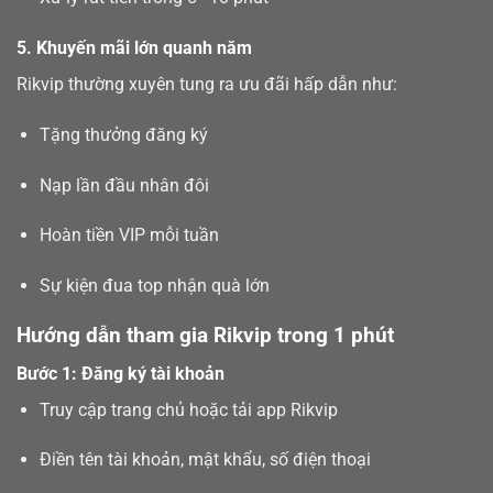
5. Khuyến mãi lớn quanh năm
Rikvip thường xuyên tung ra ưu đãi hấp dẫn như:
Tặng thưởng đăng ký
Nạp lần đầu nhân đôi
Hoàn tiền VIP mỗi tuần
Sự kiện đua top nhận quà lớn
Hướng dẫn tham gia Rikvip trong 1 phút
Bước 1: Đăng ký tài khoản
Truy cập trang chủ hoặc tải app Rikvip
Điền tên tài khoản, mật khẩu, số điện thoại