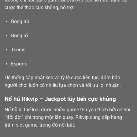
cược thể thao cực khủng, hỗ trợ:
Bóng đá
Bóng rổ
Tennis
Esports
Hệ thống cập nhật kèo và tỷ lệ cược liên tục, đảm bảo
người chơi luôn có nhiều lựa chọn và tối ưu lợi nhuận.
Nổ hũ Rikvip – Jackpot lũy tiến cực khủng
Nổ hũ là thể loại được nhiều game thủ yêu thích bởi cơ hội
“đổi đời” chỉ trong một lần quay. Rikvip cung cấp hàng
trăm slot game, trong đó nổi bật: