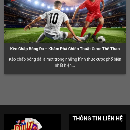
Kèo Chấp Bóng Đá – Khám Phá Chiến Thuật Cược Thể Thao
Kèo chấp bóng đá là một trong những hình thức cược phổ biến
nhất hiện...
THÔNG TIN LIÊN HỆ