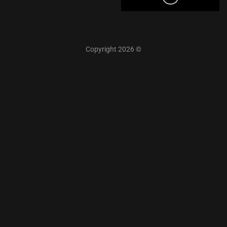
Copyright 2026 ©