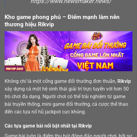
https://www.newsmaker.news/
Kho game phong phú – Điểm mạnh làm nên
thương hiệu Rikvip
Không chỉ là một cổng game đổi thưởng đơn thuần,
Rikvip
xây dựng cả một hệ sinh thái giải trí trực tuyến với hơn 50
trò chơi đa dạng. Người chơi có thể trải nghiệm từ game
bài truyền thống, mini game đổi thưởng, cá cược thể thao
đến các tựa nổ hũ jackpot cực khủng.
Các tựa game bài nổi bật nhất tại Rikvip
Game bài luôn là điểm thu hút đông đảo người chơi, bởi sự