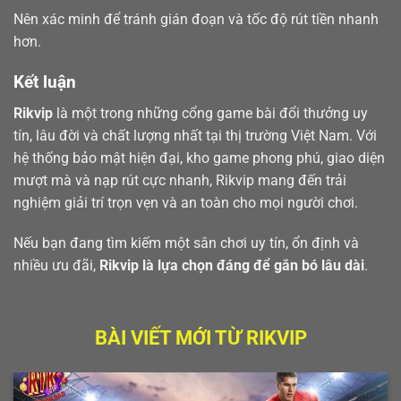
Nên xác minh để tránh gián đoạn và tốc độ rút tiền nhanh
hơn.
Kết luận
Rikvip
là một trong những cổng game bài đổi thưởng uy
tín, lâu đời và chất lượng nhất tại thị trường Việt Nam. Với
hệ thống bảo mật hiện đại, kho game phong phú, giao diện
mượt mà và nạp rút cực nhanh, Rikvip mang đến trải
nghiệm giải trí trọn vẹn và an toàn cho mọi người chơi.
Nếu bạn đang tìm kiếm một sân chơi uy tín, ổn định và
nhiều ưu đãi,
Rikvip là lựa chọn đáng để gắn bó lâu dài
.
BÀI VIẾT MỚI TỪ RIKVIP