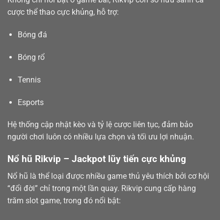
cược thể thao cực khủng, hỗ trợ:
Bóng đá
Bóng rổ
Tennis
Esports
Hệ thống cập nhật kèo và tỷ lệ cược liên tục, đảm bảo
người chơi luôn có nhiều lựa chọn và tối ưu lợi nhuận.
Nổ hũ Rikvip – Jackpot lũy tiến cực khủng
Nổ hũ là thể loại được nhiều game thủ yêu thích bởi cơ hội
“đổi đời” chỉ trong một lần quay. Rikvip cung cấp hàng
trăm slot game, trong đó nổi bật: