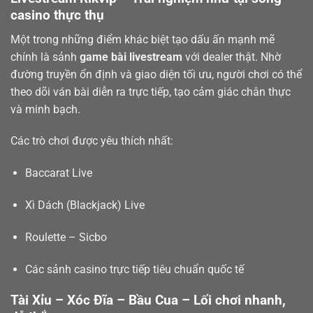
casino thực thụ
Một trong những điểm khác biệt tạo dấu ấn mạnh mẽ
chính là sảnh
game bài livestream
với dealer thật. Nhờ
đường truyền ổn định và giao diện tối ưu, người chơi có thể
theo dõi ván bài diễn ra trực tiếp, tạo cảm giác chân thực
và minh bạch.
Các trò chơi được yêu thích nhất:
Baccarat Live
Xì Dách (Blackjack) Live
Roulette – Sicbo
Các sảnh casino trực tiếp tiêu chuẩn quốc tế
Tài Xỉu – Xóc Đĩa – Bầu Cua – Lối chơi nhanh,